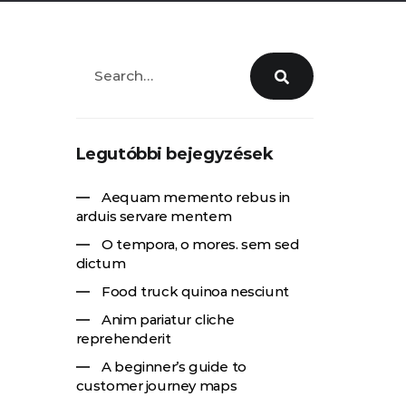
Legutóbbi bejegyzések
Aequam memento rebus in
arduis servare mentem
O tempora, o mores. sem sed
dictum
Food truck quinoa nesciunt
Anim pariatur cliche
reprehenderit
A beginner’s guide to
customer journey maps