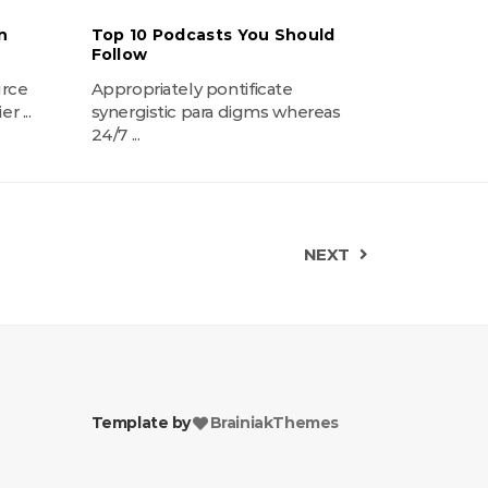
n
Top 10 Podcasts You Should
Follow
urce
Appropriately pontificate
r ...
synergistic para digms whereas
24/7 ...
NEXT
Template by
BrainiakThemes