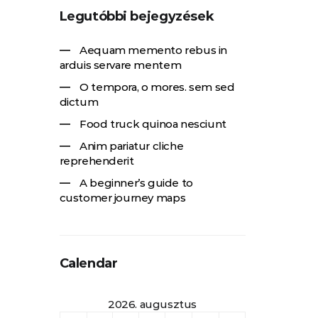
Legutóbbi bejegyzések
Aequam memento rebus in
arduis servare mentem
O tempora, o mores. sem sed
dictum
Food truck quinoa nesciunt
Anim pariatur cliche
reprehenderit
A beginner’s guide to
customer journey maps
Calendar
2026. augusztus