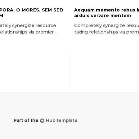
PORA, O MORES. SEM SED
Aequam memento rebus i
M
arduis servare mentem
tely synergize resource
Completely synergize reso
elationships via premier ...
taxing relationships via premie
Part of the
Hub template