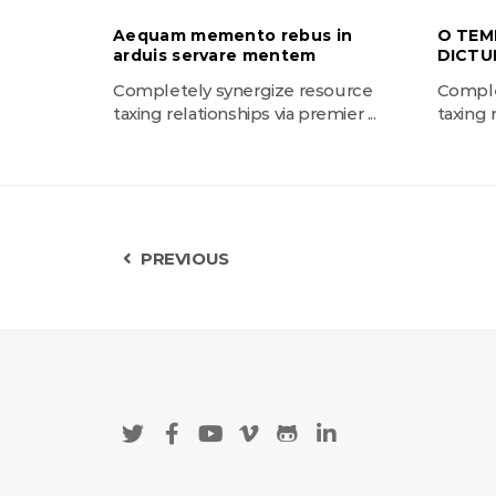
Aequam memento rebus in
O TEM
arduis servare mentem
DICTU
Completely synergize resource
Comple
taxing relationships via premier ...
taxing r
PREVIOUS